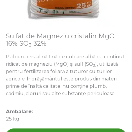
Sulfat de Magneziu cristalin MgO
16% SO
32%
3
Pulbere cristalină fină de culoare albă cu conținut
ridicat de magneziu (MgO) și sulf (SO
), utilizată
3
pentru fertilizarea foliară a tuturor culturilor
agricole. Îngrășământul este produs din materii
prime de înaltă calitate, nu conține plumb,
cadmiu, cloruri sau alte substanțe periculoase.
Ambalare:
25 kg