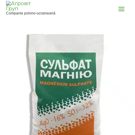
Skip
to
Companie polono-ucraineană
content