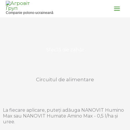
Skip
to
Companie polono-ucraineană
content
Sfeclă de zahăr
Circuitul de alimentare
La fiecare aplicare, puteți adăuga NANOVIT Humino
Max sau NANOVIT Humate Amino Max - 0,5 l/ha și
uree.