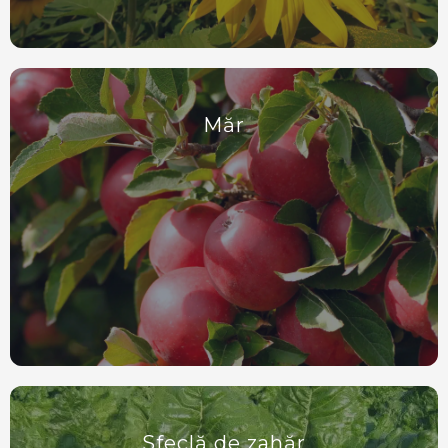
Măr
Sfeclă de zahăr