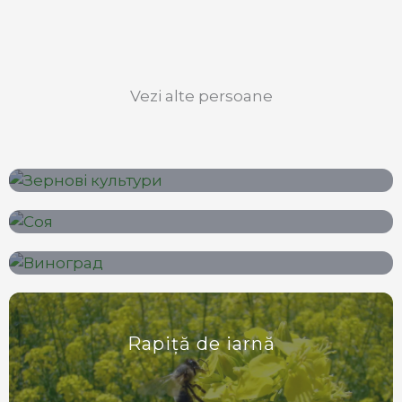
Vezi alte persoane
Culturi de cereale
Soia și leguminoase
Struguri
Rapiță de iarnă