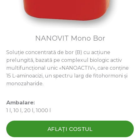
NANOVIT Mono Bor
Soluție concentrată de bor (B) cu acțiune
prelungită, bazată pe complexul biologic activ
multifuncțional unic «NANOACTIV», care conține
15 L-aminoacizi, un spectru larg de fitohormoni și
monozaharide.
Ambalare:
1 l, 10 l, 20 l, 1000 l
AFLAȚI COSTUL