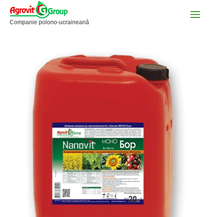
Skip
to
Companie polono-ucraineană
content