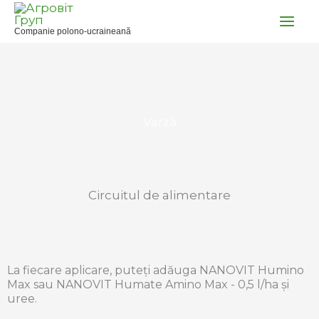
Skip
to
Companie polono-ucraineană
content
Varză
Circuitul de alimentare
La fiecare aplicare, puteți adăuga NANOVIT Humino
Max sau NANOVIT Humate Amino Max - 0,5 l/ha și
uree.