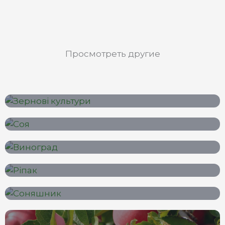
Просмотреть другие
Зерновые культуры
Соя и зернобобовые
Виноград
Озимый рапс
Подсолнечник