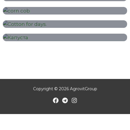
Roșii
Porumb
Bumbac
Varză
Copyright © 2026 AgrovitGroup