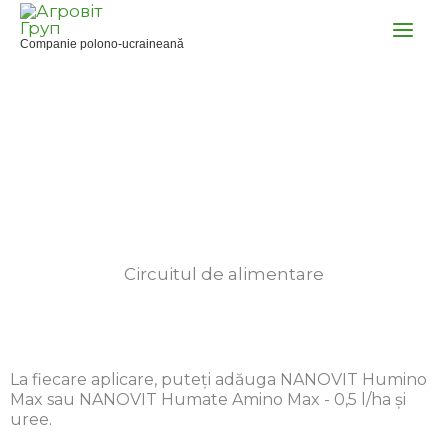
Skip
to
Companie polono-ucraineană
content
Porumb
Circuitul de alimentare
La fiecare aplicare, puteți adăuga NANOVIT Humino
Max sau NANOVIT Humate Amino Max - 0,5 l/ha și
uree.