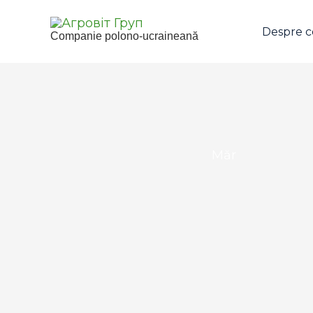
Skip
to
Despre 
Companie polono-ucraineană
content
Măr