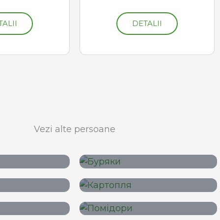
TALII
DETALII
Vezi alte persoane
de iarnă
Sfeclă de zahăr
-soarelui
Cartof