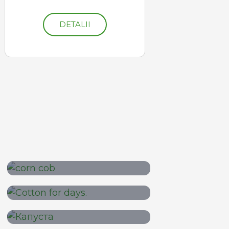
DETALII
Porumb
Bumbac