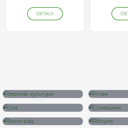
DETALII
DE
Culturi de
Rapiță 
cereale
Soia și
Floarea