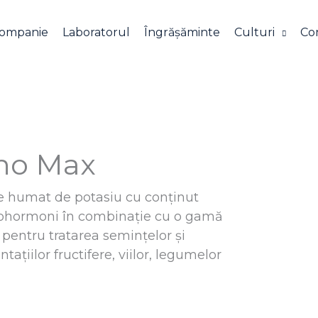
companie
Laboratorul
Îngrășăminte
Culturi
Co
no Max
e humat de potasiu cu conținut
 fitohormoni în combinație cu o gamă
entru tratarea semințelor și
ntațiilor fructifere, viilor, legumelor