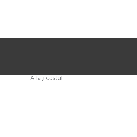
Aflați costul
ndicați adresa de e-mail sau sunați