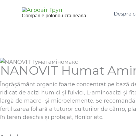
Skip
to
Despre 
Companie polono-ucraineană
content
NANOVIT Humat Ami
Îngrășământ organic foarte concentrat pe bază d
ridicat de acizi humici și fulvici, L-aminoacizi și
largă de macro- și microelemente. Se recomandă p
fertilizarea foliară a tuturor culturilor de câmp, pla
în teren deschis și protejat, florilor etc.