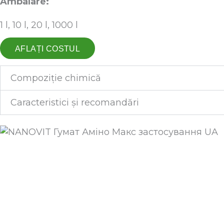
Ambalare:
1 l, 10 l, 20 l, 1000 l
AFLAȚI COSTUL
Compoziție chimică
Caracteristici și recomandări