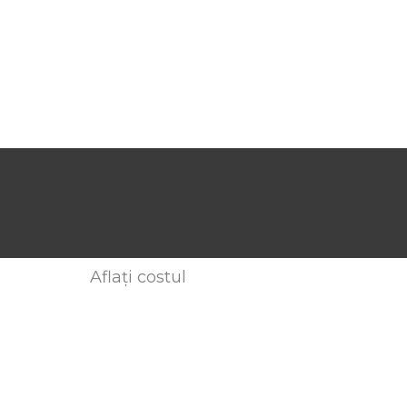
Aflați costul
ndicați adresa de e-mail sau sunați