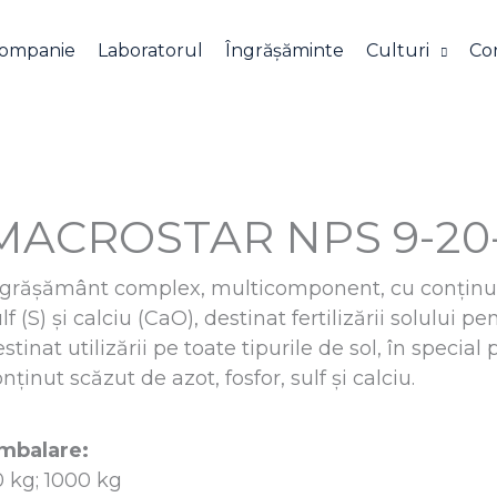
companie
Laboratorul
Îngrășăminte
Culturi
Co
MACROSTAR NPS 9-20-
ngrășământ complex, multicomponent, cu conținut ri
lf (S) și calciu (CaO), destinat fertilizării solului p
stinat utilizării pe toate tipurile de sol, în special
nținut scăzut de azot, fosfor, sulf și calciu.
mbalare:
0 kg; 1000 kg