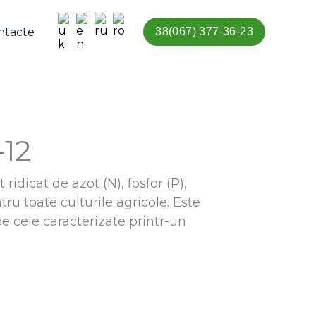
ntacte
38(067) 377-36-23
12
dicat de azot (N), fosfor (P),
entru toate culturile agricole. Este
 pe cele caracterizate printr-un