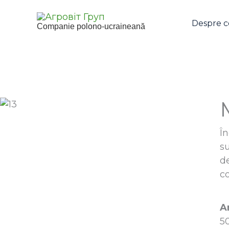
Skip
to
Despre 
Companie polono-ucraineană
content
Î
su
de
co
A
5