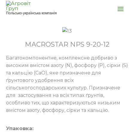
Перейти
до
Польсько-українська компанія
вмісту
МАCROSTAR NPS 9-20-12
Багатокомпонентне, комплексне добриво з
високим вмістом азоту (N), фосфору (Р), сірки (S)
та кальцію (СаО), яке призначене для
ґрунтового удобрення всіх
сільськогосподарських культур. Призначене
для застосування на всіх типах ґрунтів,
особливо тих, що характеризуються низьким
вмістом азоту, фосфору, сірки та кальцію.
Упаковка: