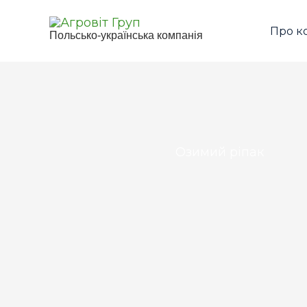
Перейти
до
Про к
Польсько-українська компанія
вмісту
Озимий ріпак