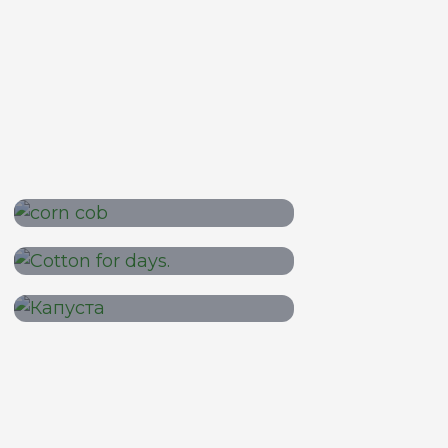
Кукурудза
Бавовник
Капуста