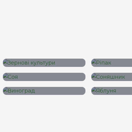
Зернові
Озими
культури
Соя і
Сон
зернобобові
Виноград
Яб