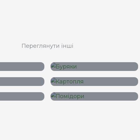
Переглянути інші
й ріпак
Цукровий
буряк
яшник
Картопля
луня
Помідори