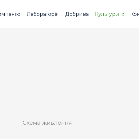
омпанію
Лабораторія
Добрива
Культури
Ко
Схема живлення