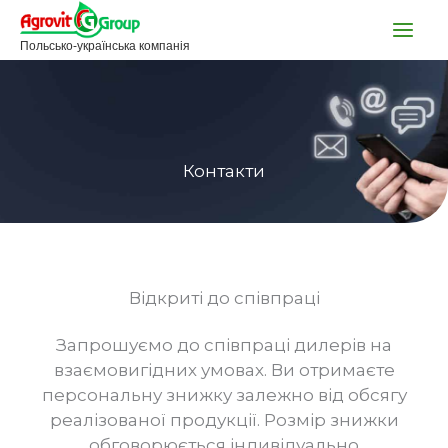
Перейти
до
Польсько-українська компанія
вмісту
Контакти
Відкриті до співпраці
Запрошуємо до співпраці дилерів на
взаємовигідних умовах. Ви отримаєте
персональну знижку залежно від обсягу
реалізованої продукції. Розмір знижки
обговорюється індивідуально