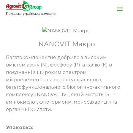
Перейти
до
Польсько-українська компанія
вмісту
NANOVIT Макро
Багатокомпонентне добриво з високим
вмістом азоту (N), фосфору (P)та калію (K) в
поєднанні з широким спектром
мікроелементів на основі унікального,
багатофункціонального біологічно-активного
комплексу «NANOAСTIV», який містить 15 L-
амінокислот, фітогормони, моносахариди та
органічні кислоти.
Упаковка: