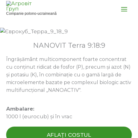
Skip
to
Companie polono-ucraineană
content
NANOVIT Terra 9:18:9
Îngrășământ multicomponent foarte concentrat
cu conținut ridicat de fosfor (P), precum și azot (N)
și potasiu (K), în combinație cu o gamă largă de
microelemente bazate pe complexul biologic activ
multifuncțional „NANOACTIV".
Ambalare:
1000 l (eurocub) și în vrac
AFLAȚI COSTUL