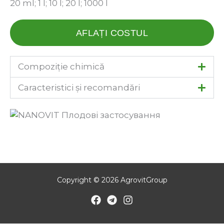
20 ml; 1 l; 10 l; 20 l; 1000 l
AFLAȚI COSTUL
Compoziție chimică
Caracteristici și recomandări
Copyright © 2026 AgrovitGroup