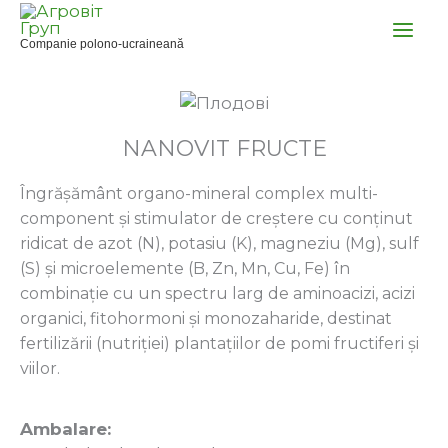
Skip
to
Companie polono-ucraineană
content
NANOVIT FRUCTE
Îngrășământ organo-mineral complex multi-
component și stimulator de creștere cu conținut
ridicat de azot (N), potasiu (K), magneziu (Mg), sulf
(S) și microelemente (B, Zn, Mn, Cu, Fe) în
combinație cu un spectru larg de aminoacizi, acizi
organici, fitohormoni și monozaharide, destinat
fertilizării (nutriției) plantațiilor de pomi fructiferi și
viilor.
Ambalare: