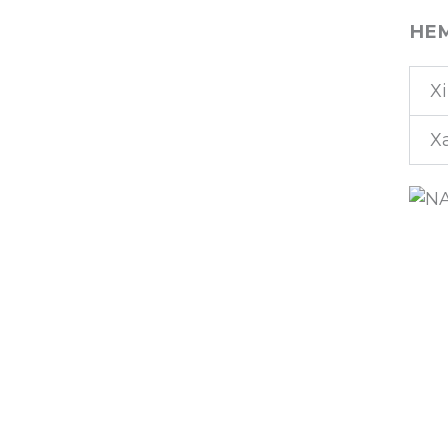
НЕМ
Х
Х