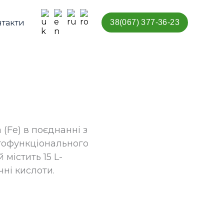
нтакти
38(067) 377-36-23
(Fe) в поєднанні з
гатофункціонального
містить 15 L-
ні кислоти.