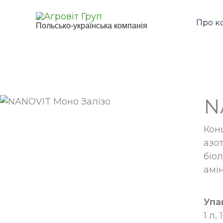
Перейти
до
Про к
Польсько-українська компанія
вмісту
N
Кон
азот
біо
амі
Упа
1 л,