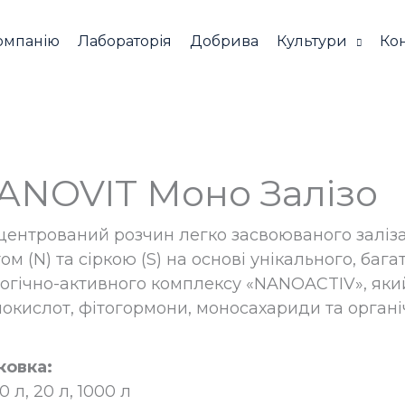
омпанію
Лабораторія
Добрива
Культури
Ко
ANOVIT Моно Залізо
центрований розчин легко засвоюваного заліза 
ом (N) та сіркою (S) на основі унікального, ба
логічно-активного комплексу «NANOAСTIV», який 
нокислот, фітогормони, моносахариди та органіч
ковка:
 10 л, 20 л, 1000 л