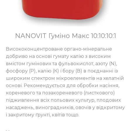
NANOVIT Гуміно Макс 10:10:10:1
Висококонцентроване органо-мінеральне
добриво на основі гумату калію з високим
вмістом гумінових та фульвокислот, азоту (N),
фосфору (Р), калію (К) і бору (В) в поєднанні із
широким спектром мікроелементів на хелатній
основі. Рекомендується для обробки насіння,
кореневого та позакореневого (листкового)
підживлення всіх польових культур, плодових
насаджень, виноградників, овочів у відкритому
і закритому ґрунті, квітів тощо.