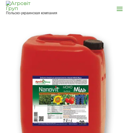
Перейти
к
Польско-украинская компания
содержимому