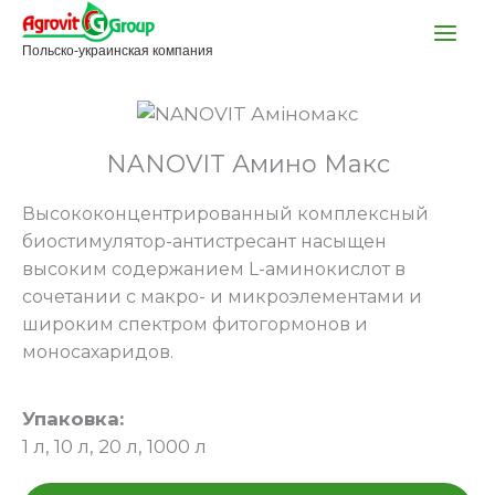
Перейти
к
Польско-украинская компания
содержимому
NANOVIT Амино Макс
Высококонцентрированный комплексный
биостимулятор-антистресант насыщен
высоким содержанием L-аминокислот в
сочетании с макро- и микроэлементами и
широким спектром фитогормонов и
моносахаридов.
Упаковка:
1 л, 10 л, 20 л, 1000 л